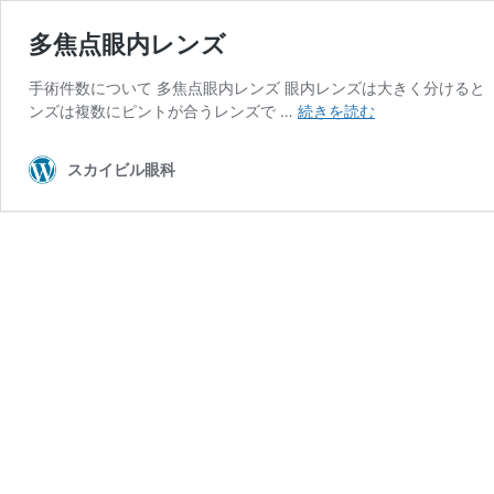
多焦点眼内レンズ
手術件数について 多焦点眼内レンズ 眼内レンズは大きく分ける
多
ンズは複数にピントが合うレンズで …
続きを読む
焦
点
スカイビル眼科
眼
内
レ
ン
ズ