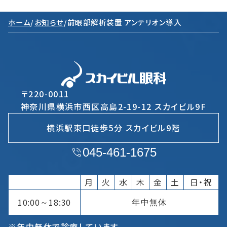
ホーム
/
お知らせ
/
前眼部解析装置 アンテリオン導入
〒220-0011
神奈川県横浜市西区高島2-19-12 スカイビル9F
横浜駅東口徒歩5分 スカイビル9階
045-461-1675
月
火
水
木
金
土
日・祝
10:00
18:30
年中無休
～
※年中無休で診療しています。