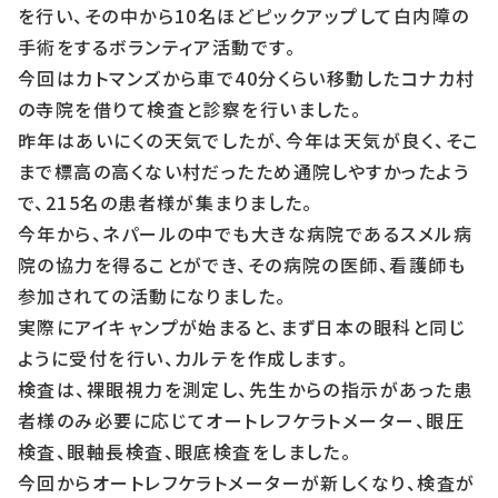
を行い、その中から10名ほどピックアップして白内障の
手術をするボランティア活動です。
今回はカトマンズから車で40分くらい移動したコナカ村
の寺院を借りて検査と診察を行いました。
昨年はあいにくの天気でしたが、今年は天気が良く、そこ
まで標高の高くない村だったため通院しやすかったよう
で、215名の患者様が集まりました。
今年から、ネパールの中でも大きな病院であるスメル病
院の協力を得ることができ、その病院の医師、看護師も
参加されての活動になりました。
実際にアイキャンプが始まると、まず日本の眼科と同じ
ように受付を行い、カルテを作成します。
検査は、裸眼視力を測定し、先生からの指示があった患
者様のみ必要に応じてオートレフケラトメーター、眼圧
検査、眼軸長検査、眼底検査をしました。
今回からオートレフケラトメーターが新しくなり、検査が