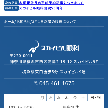
木曜秦院長の事前予約診療につきまして
次の記事
スカイビル眼科開院55周年
前の記事
ホーム
/
お知らせ
/
3月1日以降の診療について
〒220-0011
神奈川県横浜市西区高島2-19-12 スカイビル9F
横浜駅東口徒歩5分 スカイビル9階
045-461-1675
月
火
水
木
金
土
日・祝
10:00
18:30
年中無休
～