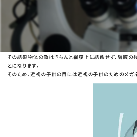
子供の将来に最良の眼鏡レンズを
ZEISS MyoKids Lenses マイオキッズレンズ
なぜ子供のために設計されたメガネレンズが
子供の学習と経験の大部分は目を通して行われます。幼
近視の方の目が一般的な単焦点レンズで近くの物体を見よ
その結果物体の像はきちんと網膜上に結像せず、網膜の後
とになります。
そのため、近視の子供の目には近視の子供のためのメガネ