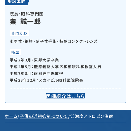
解説医師
院長・眼科専門医
秦 誠一郎
専門分野
水晶体・網膜・硝子体手術・特殊コンタクトレンズ
略歴
平成2年3月：東邦大学卒業
平成2年5月：慶應義塾大学医学部眼科学教室入局
平成7年8月：眼科専門医取得
平成23年12月：スカイビル眼科医院院長
医師紹介はこちら
ホーム
/
子供の近視抑制について
/
低濃度アトロピン治療