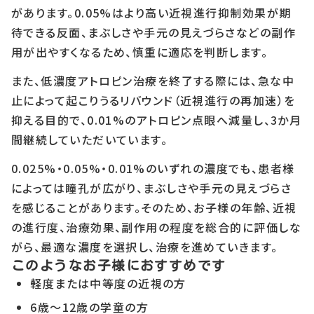
があります。0.05%はより高い近視進行抑制効果が期
待できる反面、まぶしさや手元の見えづらさなどの副作
用が出やすくなるため、慎重に適応を判断します。
また、低濃度アトロピン治療を終了する際には、急な中
止によって起こりうるリバウンド（近視進行の再加速）を
抑える目的で、0.01%のアトロピン点眼へ減量し、3か月
間継続していただいています。
0.025%・0.05%・0.01%のいずれの濃度でも、患者様
によっては瞳孔が広がり、まぶしさや手元の見えづらさ
を感じることがあります。そのため、お子様の年齢、近視
の進行度、治療効果、副作用の程度を総合的に評価しな
がら、最適な濃度を選択し、治療を進めていきます。
このようなお子様におすすめです
軽度または中等度の近視の方
6歳～12歳の学童の方