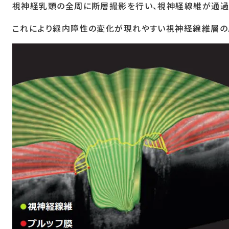
視神経乳頭の全周に断層撮影を行い、視神経線維が通過
これにより緑内障性の変化が現れやすい視神経線維層の