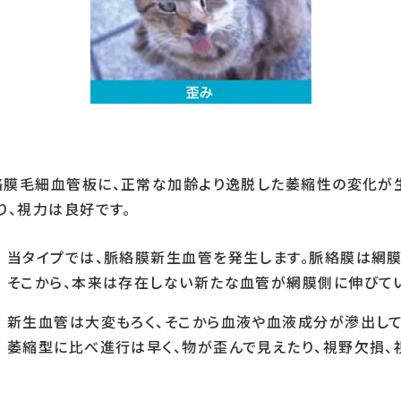
膜毛細血管板に、正常な加齢より逸脱した萎縮性の変化が生
り、視力は良好です。
当タイプでは、脈絡膜新生血管を発生します。脈絡膜は網
そこから、本来は存在しない新たな血管が網膜側に伸びてい
新生血管は大変もろく、そこから血液や血液成分が滲出し
萎縮型に比べ進行は早く、物が歪んで見えたり、視野欠損、