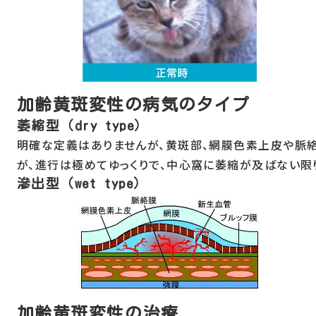
加齢黄斑変性の病気のタイプ
萎縮型（dry type）
明確な定義はありませんが、黄斑部、網膜色素上皮や脈絡
が、進行は極めてゆっくりで、中心窩に萎縮が及ばない限
滲出型（wet type）
加齢黄斑変性の治療