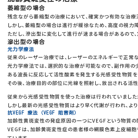
萎縮型の場合
残念ながら萎縮型の治療において、確実かつ有効な治療
しかし、萎縮型の場合は進行が緩徐なため、高度の視力
ただし、滲出型に変化して進行が速まる場合があるので
滲出型の場合
光力学療法
従来のレーザー治療では、レーザーのエネルギーで正常
光力学療法では、選択的な治療が可能なので、副作用の
ある波長に反応して活性酸素を発生する光感受性物質を
その後、治療目的の部位に光線を照射し、放出される活
従来から光感受性物質を使った治療は行われていました
しかし最新の光感受性物質はより早く代謝が行われ、より
抗VEGF 療法（VEGF 阻害剤）
加齢性黄斑変性の発症原因の一つにVEGFという物質の
VEGFは、加齢黄斑変性症の患者様の網膜色素上皮細
ています。